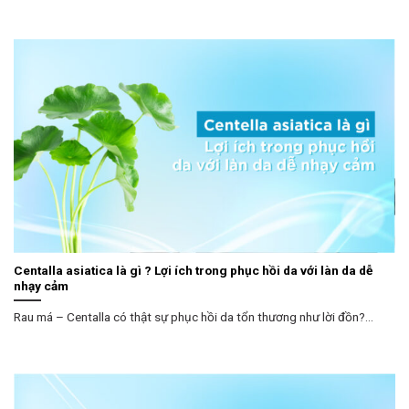
Centalla asiatica là gì ? Lợi ích trong phục hồi da với làn da dễ
nhạy cảm
Rau má – Centalla có thật sự phục hồi da tổn thương như lời đồn?...