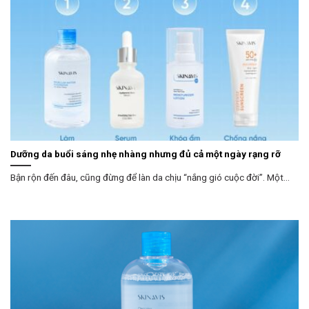
Dưỡng da buổi sáng nhẹ nhàng nhưng đủ cả một ngày rạng rỡ
Bận rộn đến đâu, cũng đừng để làn da chịu “nắng gió cuộc đời”. Một...