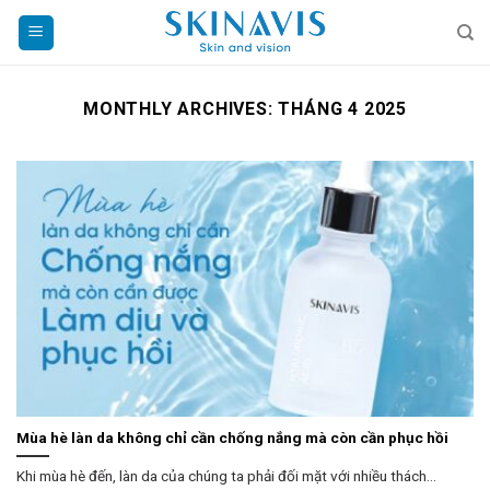
Skip
to
content
MONTHLY ARCHIVES:
THÁNG 4 2025
Mùa hè làn da không chỉ cần chống nắng mà còn cần phục hồi
Khi mùa hè đến, làn da của chúng ta phải đối mặt với nhiều thách...