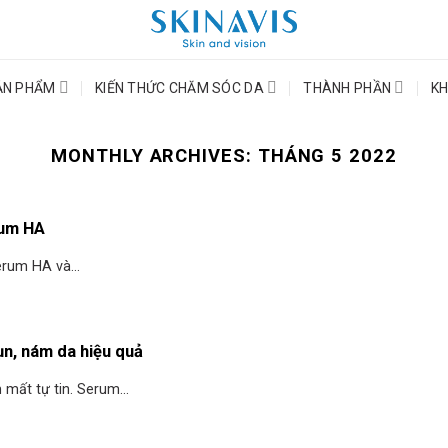
ẢN PHẨM
KIẾN THỨC CHĂM SÓC DA
THÀNH PHẦN
KH
MONTHLY ARCHIVES:
THÁNG 5 2022
rum HA
rum HA và...
ụn, nám da hiệu quả
ất tự tin. Serum...