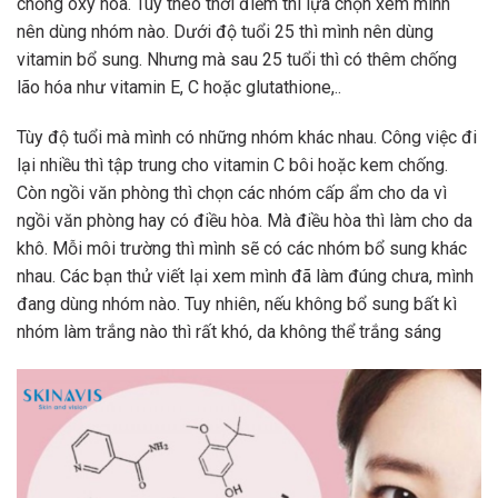
chống oxy hóa. Tùy theo thời điểm thì lựa chọn xem mình
nên dùng nhóm nào. Dưới độ tuổi 25 thì mình nên dùng
vitamin bổ sung. Nhưng mà sau 25 tuổi thì có thêm chống
lão hóa như vitamin E, C hoặc glutathione,..
Tùy độ tuổi mà mình có những nhóm khác nhau. Công việc đi
lại nhiều thì tập trung cho vitamin C bôi hoặc kem chống.
Còn ngồi văn phòng thì chọn các nhóm cấp ẩm cho da vì
ngồi văn phòng hay có điều hòa. Mà điều hòa thì làm cho da
khô. Mỗi môi trường thì mình sẽ có các nhóm bổ sung khác
nhau. Các bạn thử viết lại xem mình đã làm đúng chưa, mình
đang dùng nhóm nào. Tuy nhiên, nếu không bổ sung bất kì
nhóm làm trắng nào thì rất khó, da không thể trắng sáng