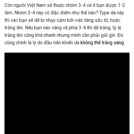
Còn người Việt Nam sẽ thuộc nhóm 3-4 và ít bạn được 1-2
lắm. Nhóm 3-4 này có đặc điểm như thế nào? Type da này
thì các bạn sẽ dễ bị nhạy cảm bởi việc tăng sắc tố, hoặc
trắng lên. Nếu bạn nào càng về phía 3-4 thì dễ trắng, tỷ lệ
trắng lên cũng khá nhanh nhưng mình cần phải giữ gìn. Đó
cũng chính là lý do đầu tiên khiến da
không thể trắng sáng